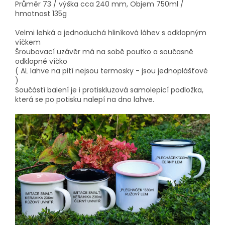
Průměr 73 / výška cca 240 mm, Objem 750ml /
hmotnost 135g
Velmi lehká a jednoduchá hliníková láhev s odklopným
víčkem
Šroubovací uzávěr má na sobě poutko a současně
odklopné víčko
( AL lahve na pití nejsou termosky - jsou jednoplášťové
)
Součástí balení je i protiskluzová samolepicí podložka,
která se po potisku nalepí na dno lahve.