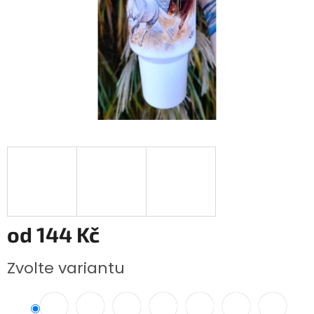
od
144 Kč
Měrná
Zvolte variantu
cena: