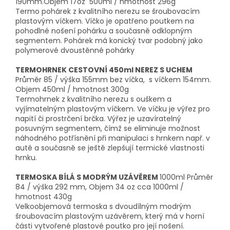
190mm.Objem 17oz 500ml / hmotnost 296g
Termo pohárek z kvalitního nerezu se šroubovacím
plastovým víčkem. Víčko je opatřeno poutkem na
pohodlné nošení pohárku a současně odklopným
segmentem. Pohárek má konický tvar podobný jako
polymerové dvoustěnné pohárky
TERMOHRNEK CESTOVNÍ 450ml NEREZ S UCHEM
Průměr 85 / výška 155mm bez víčka, s víčkem 154mm.
Objem 450ml / hmotnost 300g
Termohrnek z kvalitního nerezu s ouškem a
vyjímatelným plastovým víčkem. Ve víčku je výřez pro
napití či prostrčení brčka. Výřez je uzavíratelný
posuvným segmentem, čímž se eliminuje možnost
náhodného potřísnění při manipulaci s hrnkem např. v
autě a současně se ještě zlepšují termické vlastnosti
hrnku.
TERMOSKA BÍLÁ S MODRÝM UZÁVĚREM
1000ml Průměr
84 / výška 292 mm, Objem 34 oz cca 1000ml /
hmotnost 430g
Velkoobjemová termoska s dvoudílným modrým
šroubovacím plastovým uzávěrem, který má v horní
části vytvořené plastové poutko pro její nošení.