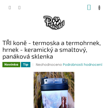
Přejít
NÁKUP
na
obsah
KOŠÍK
TŘI koně - termoska a termohrnek,
hrnek - keramický a smaltový,
panáková sklenka
Průměrné
Neohodnoceno
Podrobnosti hodnocení
Novinka
Tip
hodnocení
produktu
je
0,0
z
5
hvězdiček.