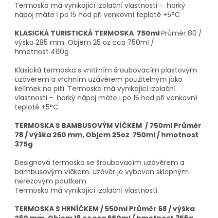
Termoska má vynikající izolační vlastnosti - horký
nápoj máte i po 15 hod při venkovní teplotě +5°C
KLASICKÁ TURISTICKÁ TERMOSKA 750ml
Průměr 80 /
výška 285 mm. Objem 25 oz cca 750ml /
hmotnost 460g
Klasická termoska s vnitřním šroubovacím plastovým
uzávěrem a vrchním uzávěrem použitelným jako
kelímek na pití. Termoska má vynikající izolační
vlastnosti - horký nápoj máte i po 15 hod při venkovní
teplotě +5°C
TERMOSKA S BAMBUSOVÝM VÍČKEM / 750ml
Průměr
78 / výška 260 mm, Objem 25oz 750ml / hmotnost
375g
Designová termoska se šroubovacím uzávěrem a
bambusovým víčkem. Uzávěr je vybaven sklopným
nerezovým poutkem.
Termoska má vynikající izolační vlastnosti
TERMOSKA S HRNÍČKEM / 550ml Průměr 68 / výška