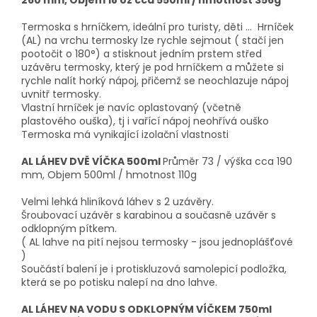
260 mm, Objem 18 oz cca 550ml / hmotnost 356g
Termoska s hrníčkem, ideální pro turisty, děti ... Hrníček
(AL) na vrchu termosky lze rychle sejmout ( stačí jen
pootočit o 180°) a stisknout jedním prstem střed
uzávěru termosky, který je pod hrníčkem a můžete si
rychle nalít horký nápoj, přičemž se neochlazuje nápoj
uvnitř termosky.
Vlastní hrníček je navíc oplastovaný (včetně
plastového ouška), tj i vařící nápoj neohřívá ouško
Termoska má vynikající izolační vlastnosti
AL LÁHEV DVĚ VÍČKA 500ml
Průměr 73 / výška cca 190
mm, Objem 500ml / hmotnost 110g
Velmi lehká hliníková láhev s 2 uzávěry.
Šroubovací uzávěr s karabinou a současně uzávěr s
odklopným pítkem.
( AL lahve na pití nejsou termosky - jsou jednoplášťové
)
Součástí balení je i protiskluzová samolepicí podložka,
která se po potisku nalepí na dno lahve.
AL LÁHEV NA VODU S ODKLOPNÝM VÍČKEM 750ml