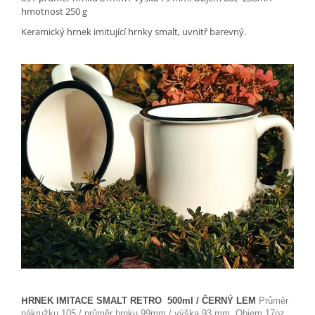
hmotnost 250 g
Keramický hrnek imitující hrnky smalt, uvnitř barevný.
H
RNEK IMITACE SMALT RETRO 500ml / ČERNÝ LEM
Průměr
nákružku 105 / průměr hrnku 99mm / výška 93 mm. Objem 17oz