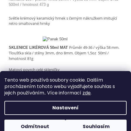
500ml / hmotnost 473 g
Světle krémový keramický hrnek s černým nákružkem imitující
retro smaltované hrnky
Průměr 49-36 / výška 58 mm.
SKLENICE LIKÉROVÁ 50ml MAT
Tloušťka skla / stěny 3mm, dno 8mm.
Objem 1,5oz 50ml /
hmotnost 81g
Matový povrch celé skleničky
Tento web používá soubory cookie. Dalším
procházením tohoto webu vyjadřujete souhlas s
Z
jejich používáním.. Více informací
zde
.
á
Vytvořil Shoptet
p
Nastavení
a
t
Copyright 2026
Paradisee - 4nohy na triku
. Všechna
í
Odmítnout
Souhlasím
práva vyhrazena.