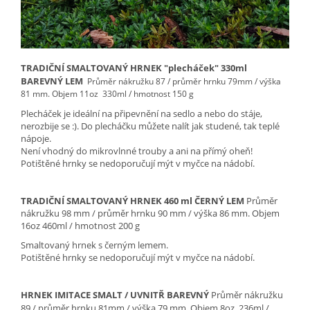
TRADIČNÍ SMALTOVANÝ HRNEK "plecháček" 330ml
BAREVNÝ LEM
Průměr nákružku 87 / průměr hrnku 79mm / výška
81 mm.
Objem 11oz 330ml / hmotnost 150 g
Plecháček je ideální na připevnění na sedlo a nebo do stáje,
nerozbije se :). Do plecháčku můžete nalít jak studené, tak teplé
nápoje.
Není vhodný do mikrovlnné trouby
a ani na přímý oheň!
Potištěné hrnky se nedoporučují mýt v myčce na nádobí.
TRADIČNÍ SMALTOVANÝ HRNEK 460 ml ČERNÝ LEM
Průměr
nákružku 98 mm / průměr hrnku 90 mm / výška 86 mm. Objem
16oz 460ml / hmotnost 200 g
Smaltovaný hrnek s černým lemem.
Potištěné hrnky se nedoporučují mýt v myčce na nádobí.
HRNEK IMITACE SMALT / UVNITŘ BAREVNÝ
Průměr nákružku
89 / průměr hrnku 81mm / výška 79 mm.
Objem 8oz 236ml /