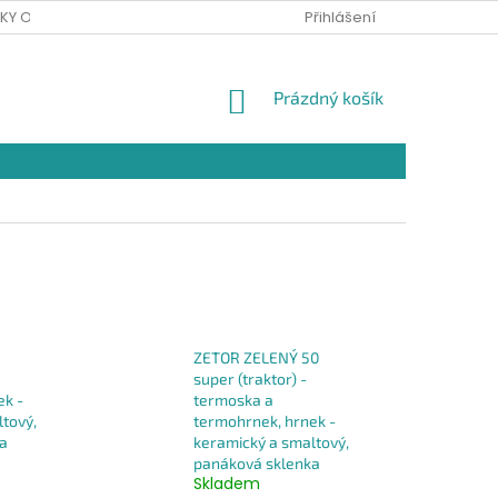
KY OCHRANY OSOBNÍCH ÚDAJŮ
Přihlášení
NÁKUPNÍ
Prázdný košík
KOŠÍK
ZETOR ZELENÝ 50
super (traktor) -
ek -
termoska a
tový,
termohrnek, hrnek -
a
keramický a smaltový,
panáková sklenka
Skladem