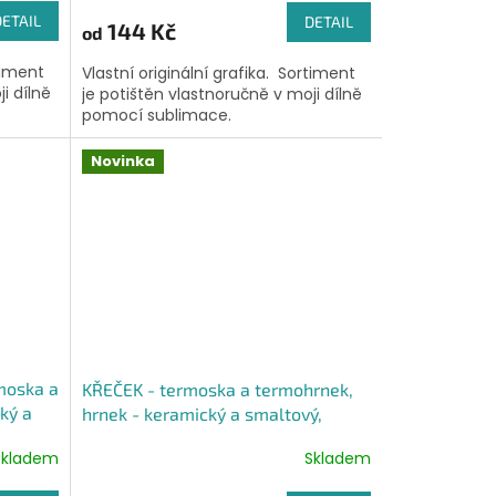
DETAIL
DETAIL
144 Kč
od
timent
Vlastní originální grafika. Sortiment
i dílně
je potištěn vlastnoručně v moji dílně
pomocí sublimace.
Novinka
rmoska a
KŘEČEK - termoska a termohrnek,
ký a
hrnek - keramický a smaltový,
panáková sklenka
Skladem
Skladem