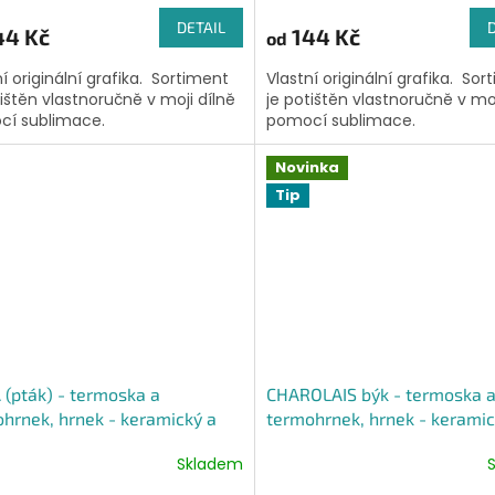
DETAIL
44 Kč
144 Kč
od
ní originální grafika. Sortiment
Vlastní originální grafika. Sor
tištěn vlastnoručně v moji dílně
je potištěn vlastnoručně v moj
í sublimace.
pomocí sublimace.
Novinka
Tip
(pták) - termoska a
CHAROLAIS býk - termoska 
hrnek, hrnek - keramický a
termohrnek, hrnek - keramic
ový, panáková sklenka
smaltový, panáková sklenka
Skladem