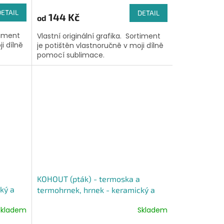
DETAIL
DETAIL
144 Kč
od
timent
Vlastní originální grafika. Sortiment
i dílně
je potištěn vlastnoručně v moji dílně
pomocí sublimace.
a
KOHOUT (pták) - termoska a
ký a
termohrnek, hrnek - keramický a
smaltový, panáková sklenka
Skladem
Skladem