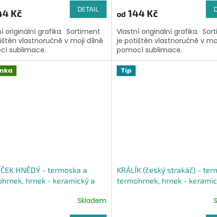
DETAIL
44 Kč
144 Kč
od
ní originální grafika. Sortiment
Vlastní originální grafika. Sor
tištěn vlastnoručně v moji dílně
je potištěn vlastnoručně v moj
í sublimace.
pomocí sublimace.
inka
Tip
ÍČEK HNĚDÝ - termoska a
KRÁLÍK (český strakáč) - te
hrnek, hrnek - keramický a
termohrnek, hrnek - keramic
ový, panáková sklenka
smaltový, panáková sklenka
Skladem
ěrné
ocení