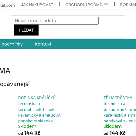
JAK NAKUPOVAT
OBCHODNÍ PODMÍNKY
PODMÍN
ail.com
HLEDAT
 podmínky
Kontakt
RMA
odávanější
RODINKA KRÁLÍČKŮ -
TŘI MORČÁTKA -
termoska a
termoska a
termohrnek, hrnek -
termohrnek, hrn
keramický a smaltový,
keramický a smal
panáková sklenka
panáková sklenk
Skladem
Skladem
144 Kč
144 Kč
od
od