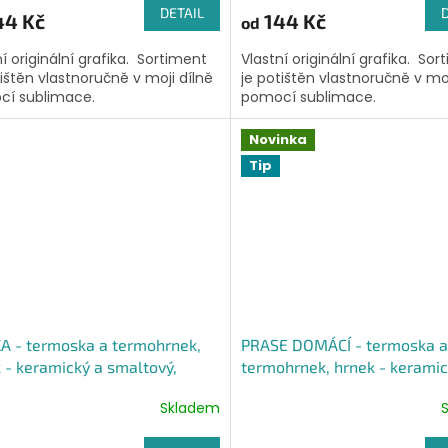
ktu
DETAIL
44 Kč
144 Kč
od
ní originální grafika. Sortiment
Vlastní originální grafika. Sor
tištěn vlastnoručně v moji dílně
je potištěn vlastnoručně v moj
í sublimace.
pomocí sublimace.
iček.
Novinka
Tip
A - termoska a termohrnek,
PRASE DOMÁCÍ - termoska a
 - keramický a smaltový,
termohrnek, hrnek - keramic
ková sklenka
smaltový, panáková sklenka
Skladem
Průměrné
hodnocení