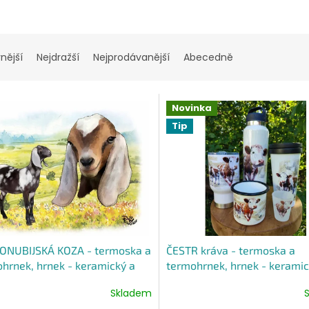
nější
Nejdražší
Nejprodávanější
Abecedně
Novinka
Tip
ONUBIJSKÁ KOZA - termoska a
ČESTR kráva - termoska a
hrnek, hrnek - keramický a
termohrnek, hrnek - keramic
ový, panáková sklenka
smaltový, panáková sklenka
Skladem