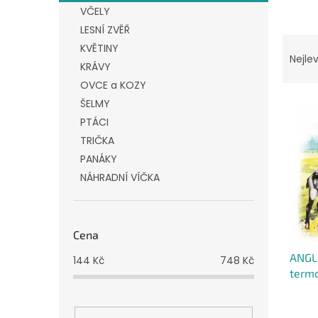
n
VČELY
e
LESNÍ ZVĚŘ
l
Ř
KVĚTINY
a
Nejlev
KRÁVY
z
OVCE a KOZY
e
V
n
ŠELMY
ý
í
PTÁCI
p
p
TRIČKA
i
r
PANÁKY
s
o
NÁHRADNÍ VÍČKA
p
d
r
u
o
k
d
t
Cena
u
ů
ANGL
k
144
Kč
748
Kč
termo
t
smalt
ů