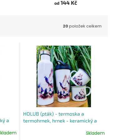
144 Kč
od
20
položek celkem
HOLUB (pták) - termoska a
ký a
termohrnek, hrnek - keramický a
smaltový, panáková sklenka
Skladem
Skladem