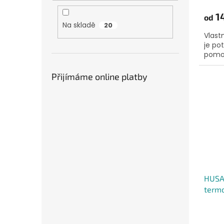
1
od
Na skladě
20
Vlast
je po
pomoc
Přijímáme online platby
HUSA 
termo
smalt