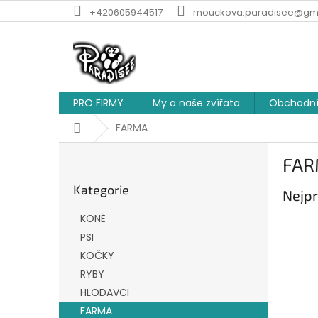
Přejít
+420605944517
mouckova.paradisee@gm
na
obsah
PRO FIRMY
My a naše zvířata
Obchodní
Domů
FARMA
P
FA
o
Přeskočit
s
Kategorie
kategorie
Nejpr
t
r
KONĚ
a
PSI
n
KOČKY
n
í
RYBY
p
HLODAVCI
a
FARMA