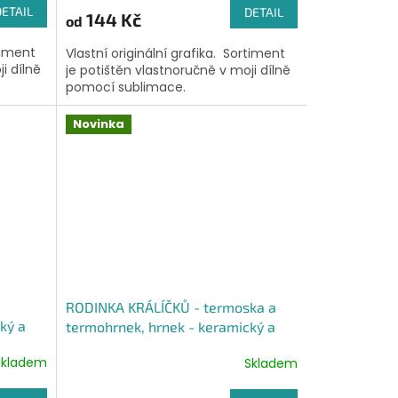
DETAIL
DETAIL
144 Kč
od
timent
Vlastní originální grafika. Sortiment
i dílně
je potištěn vlastnoručně v moji dílně
pomocí sublimace.
Novinka
RODINKA KRÁLÍČKŮ - termoska a
ký a
termohrnek, hrnek - keramický a
smaltový, panáková sklenka
Skladem
Skladem