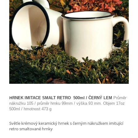
H
RNEK IMITACE SMALT RETRO 500ml / ČERNÝ LEM
Průměr
nákružku 105 / průměr hrnku 99mm / výška 93 mm. Objem 17oz
500ml / hmotnost 473 g
Světle krémový keramický hrnek s černým nákružkem imitující
retro smaltované hrnky