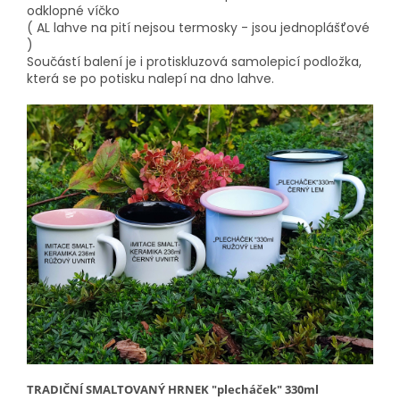
odklopné víčko
( AL lahve na pití nejsou termosky - jsou jednoplášťové
)
Součástí balení je i protiskluzová samolepicí podložka,
která se po potisku nalepí na dno lahve.
TRADIČNÍ SMALTOVANÝ HRNEK "plecháček" 330ml