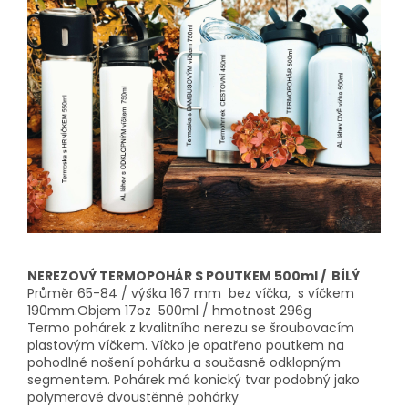
NEREZOVÝ TERMOPOHÁR S POUTKEM 500ml / BÍLÝ
Průměr 65-84 / výška 167 mm bez víčka, s víčkem
190mm.Objem 17oz 500ml / hmotnost 296g
Termo pohárek z kvalitního nerezu se šroubovacím
plastovým víčkem. Víčko je opatřeno poutkem na
pohodlné nošení pohárku a současně odklopným
segmentem. Pohárek má konický tvar podobný jako
polymerové dvoustěnné pohárky