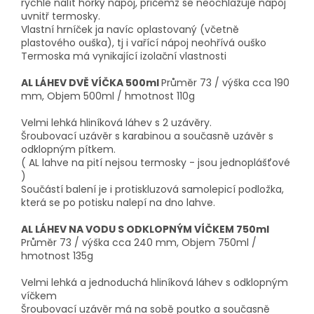
rychle nalít horký nápoj, přičemž se neochlazuje nápoj
uvnitř termosky.
Vlastní hrníček ja navíc oplastovaný (včetně
plastového ouška), tj i vařící nápoj neohřívá ouško
Termoska má vynikající izolační vlastnosti
AL LÁHEV DVĚ VÍČKA 500ml
Průměr 73 / výška cca 190
mm, Objem 500ml / hmotnost 110g
Velmi lehká hliníková láhev s 2 uzávěry.
Šroubovací uzávěr s karabinou a současně uzávěr s
odklopným pítkem.
( AL lahve na pití nejsou termosky - jsou jednoplášťové
)
Součástí balení je i protiskluzová samolepicí podložka,
která se po potisku nalepí na dno lahve.
AL LÁHEV NA VODU S ODKLOPNÝM VÍČKEM 750ml
Průměr 73 / výška cca 240 mm, Objem 750ml /
hmotnost 135g
Velmi lehká a jednoduchá hliníková láhev s odklopným
víčkem
Šroubovací uzávěr má na sobě poutko a současně