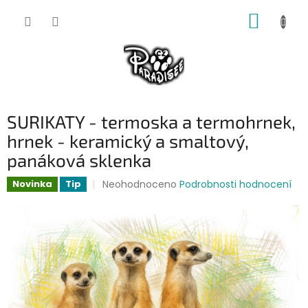
Přejít
NÁKUP
na
obsah
KOŠÍK
SURIKATY - termoska a termohrnek,
hrnek - keramický a smaltový,
panáková sklenka
Průměrné
Neohodnoceno
Podrobnosti hodnocení
Novinka
Tip
hodnocení
produktu
je
0,0
z
5
hvězdiček.