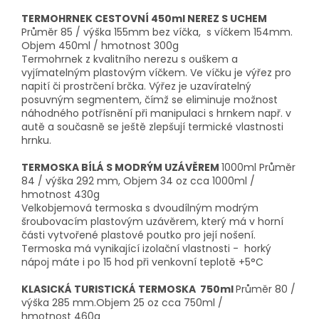
TERMOHRNEK CESTOVNÍ 450ml NEREZ S UCHEM
Průměr 85 / výška 155mm bez víčka, s víčkem 154mm.
Objem 450ml / hmotnost 300g
Termohrnek z kvalitního nerezu s ouškem a
vyjímatelným plastovým víčkem. Ve víčku je výřez pro
napití či prostrčení brčka. Výřez je uzavíratelný
posuvným segmentem, čímž se eliminuje možnost
náhodného potřísnění při manipulaci s hrnkem např. v
autě a současně se ještě zlepšují termické vlastnosti
hrnku.
TERMOSKA BÍLÁ S MODRÝM UZÁVĚREM
1000ml Průměr
84 / výška 292 mm, Objem 34 oz cca 1000ml /
hmotnost 430g
Velkobjemová termoska s dvoudílným modrým
šroubovacím plastovým uzávěrem, který má v horní
části vytvořené plastové poutko pro její nošení.
Termoska má vynikající izolační vlastnosti - horký
nápoj máte i po 15 hod při venkovní teplotě +5°C
KLASICKÁ TURISTICKÁ TERMOSKA 750ml
Průměr 80 /
výška 285 mm.Objem 25 oz cca 750ml /
hmotnost 460g