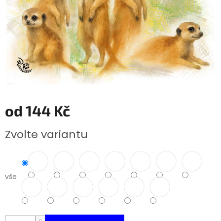
od
144 Kč
Měrná
Zvolte variantu
cena:
vše