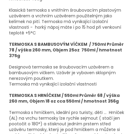
Klasická termoska s vnitřním šroubovacím plastovým
uzávěrem a vrchním uzávěrem použitelným jako
kelímek na pití. Termoska má vynikající izolační
vlastnosti - horký nápoj máte i po 15 hod při venkovní
teplotě +5°C
TERMOSKA S BAMBUSOVÝM VÍČKEM / 750ml
Průměr
78 / výška 260 mm, Objem 25oz 750ml / hmotnost
375g
Designová termoska se šroubovacím uzávěrem a
bambusovým vičkem. Uzávěr je vybaven sklopným
nerezovým poutkem.
Termoska má vynikající izolační vlastnosti
TERMOSKA S HRNÍČKEM / 550ml Průměr 68 / výška
260 mm, Objem 18 oz cca 550ml / hmotnost 356g
Termoska s hrníčkem, ideální pro turisty, děti ... Hrníček
(AL) na vrchu termosky lze rychle sejmout ( stačí jen
pootočit o 180°) a stisknout jedním prstem střed
uzávěru termosky, který je pod hrníčkem a můžete si