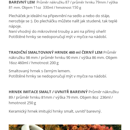
BAREVNÝ LEM
Průměr nákružku 87 / průměr hrnku 79mm / výška
81 mm.
Objem 11oz 330ml / hmotnost 150 g
Plecháček je ideální na připevnění na sedlo a nebo do stáje,
nerozbije se :). Do plecháčku můžete nalít jak studené, tak teplé
nápoje.
Není vhodný do mikrovlnné trouby
a ani na přímý oheň!
Potištěné hrnky se nedoporučují mýt v myčce na nádobí.
TRADIČNÍ SMALTOVANÝ HRNEK 460 ml ČERNÝ LEM
Průměr
nákružku 98 mm / průměr hrnku 90 mm / výška 86 mm. Objem
16oz 460ml / hmotnost 200 g
Smaltovaný hrnek s černým lemem.
Potištěné hrnky se nedoporučují mýt v myčce na nádobí.
HRNEK IMITACE SMALT / UVNITŘ BAREVNÝ
Průměr nákružku
89 / průměr hrnku 81mm / výška 79 mm.
Objem 8oz 236ml /
hmotnost 250 g
Keramický hrnek imitující hrnky smalt, uvnitř barevný.