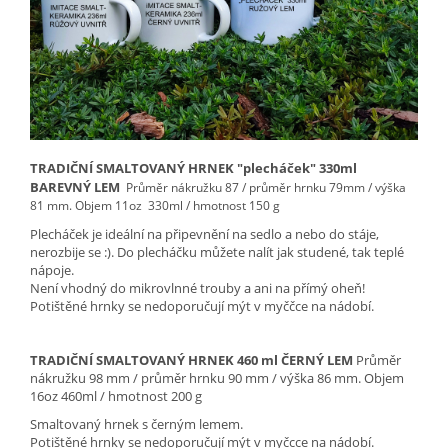
TRADIČNÍ SMALTOVANÝ HRNEK "plecháček" 330ml
BAREVNÝ LEM
Průměr nákružku 87 / průměr hrnku 79mm / výška
81 mm.
Objem 11oz 330ml / hmotnost 150 g
Plecháček je ideální na připevnění na sedlo a nebo do stáje,
nerozbije se :). Do plecháčku můžete nalít jak studené, tak teplé
nápoje.
Není vhodný do mikrovlnné trouby
a ani na přímý oheň!
Potištěné hrnky se nedoporučují mýt v myččce na nádobí.
TRADIČNÍ SMALTOVANÝ HRNEK 460 ml ČERNÝ LEM
Průměr
nákružku 98 mm / průměr hrnku 90 mm / výška 86 mm. Objem
16oz 460ml / hmotnost 200 g
Smaltovaný hrnek s černým lemem.
Potištěné hrnky se nedoporučují mýt v myčcce na nádobí.