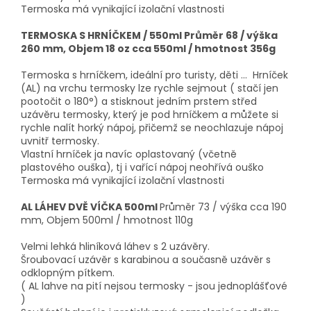
Termoska má vynikající izolační vlastnosti
TERMOSKA S HRNÍČKEM / 550ml Průměr 68 / výška
260 mm, Objem 18 oz cca 550ml / hmotnost 356g
Termoska s hrníčkem, ideální pro turisty, děti ... Hrníček
(AL) na vrchu termosky lze rychle sejmout ( stačí jen
pootočit o 180°) a stisknout jedním prstem střed
uzávěru termosky, který je pod hrníčkem a můžete si
rychle nalít horký nápoj, přičemž se neochlazuje nápoj
uvnitř termosky.
Vlastní hrníček ja navíc oplastovaný (včetně
plastového ouška), tj i vařící nápoj neohřívá ouško
Termoska má vynikající izolační vlastnosti
AL LÁHEV DVĚ VÍČKA 500ml
Průměr 73 / výška cca 190
mm, Objem 500ml / hmotnost 110g
Velmi lehká hliníková láhev s 2 uzávěry.
Šroubovací uzávěr s karabinou a současně uzávěr s
odklopným pítkem.
( AL lahve na pití nejsou termosky - jsou jednoplášťové
)