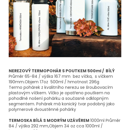
NEREZOVÝ TERMOPOHÁR S POUTKEM 500ml / BÍLÝ
Průměr 65-84 / výška 167 mm bez víčka, s víčkem
190mm.Objem 17oz 500ml / hmotnost 296g
Termo pohárek z kvalitního nerezu se šroubovacím
plastovým víčkem. Víčko je opatřeno poutkem na
pohodlné nošení pohárku a současně odklopným
segmentem. Pohárek má konický tvar podobný jako
polymerové dvoustěnné pohárky
TERMOSKA BÍLÁ S MODRÝM UZÁVĚREM
1000ml Průměr
84 / výška 292 mm,Objem 34 oz cca 1000ml /