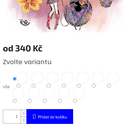
od
340 Kč
Měrná
Zvolte variantu
cena:
vše
Přidat do košíku