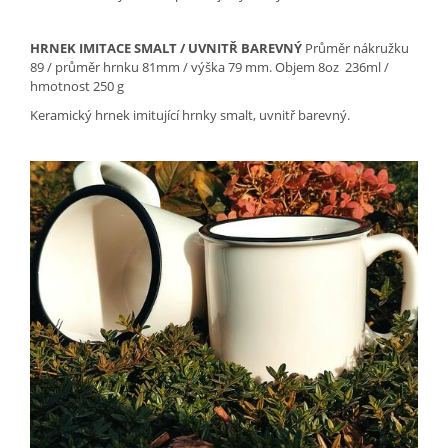
HRNEK IMITACE SMALT / UVNITŘ BAREVNÝ
Průměr nákružku
89 / průměr hrnku 81mm / výška 79 mm.
Objem 8oz 236ml /
hmotnost 250 g
Keramický hrnek imitující hrnky smalt, uvnitř barevný.