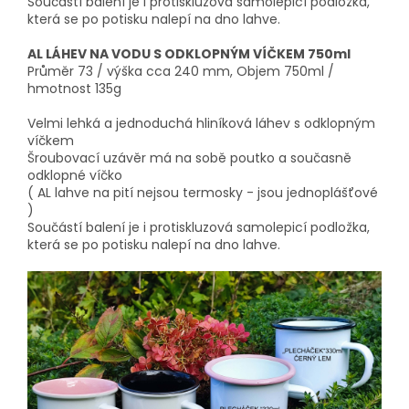
Součástí balení je i protiskluzová samolepicí podložka,
která se po potisku nalepí na dno lahve.
AL LÁHEV NA VODU S ODKLOPNÝM VÍČKEM 750ml
Průměr 73 / výška cca 240 mm, Objem 750ml /
hmotnost 135g
Velmi lehká a jednoduchá hliníková láhev s odklopným
víčkem
Šroubovací uzávěr má na sobě poutko a současně
odklopné víčko
( AL lahve na pití nejsou termosky - jsou jednoplášťové
)
Součástí balení je i protiskluzová samolepicí podložka,
která se po potisku nalepí na dno lahve.