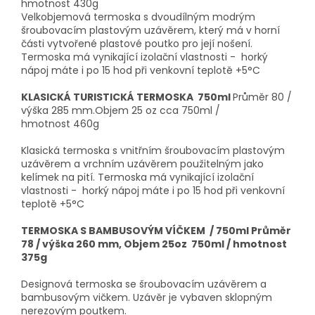
hmotnost 430g
Velkobjemová termoska s dvoudílným modrým
šroubovacím plastovým uzávěrem, který má v horní
části vytvořené plastové poutko pro její nošení.
Termoska má vynikající izolační vlastnosti - horký
nápoj máte i po 15 hod při venkovní teplotě +5°C
KLASICKÁ TURISTICKÁ TERMOSKA 750ml
Průměr 80 /
výška 285 mm.Objem 25 oz cca 750ml /
hmotnost 460g
Klasická termoska s vnitřním šroubovacím plastovým
uzávěrem a vrchním uzávěrem použitelným jako
kelímek na pití. Termoska má vynikající izolační
vlastnosti - horký nápoj máte i po 15 hod při venkovní
teplotě +5°C
TERMOSKA S BAMBUSOVÝM VÍČKEM / 750ml
Průměr
78 / výška 260 mm, Objem 25oz 750ml / hmotnost
375g
Designová termoska se šroubovacím uzávěrem a
bambusovým vičkem. Uzávěr je vybaven sklopným
nerezovým poutkem.