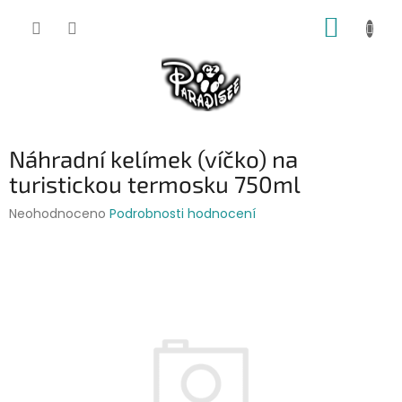
Přejít
NÁKUP
na
obsah
KOŠÍK
Náhradní kelímek (víčko) na
turistickou termosku 750ml
Průměrné
Neohodnoceno
Podrobnosti hodnocení
hodnocení
produktu
je
0,0
z
5
hvězdiček.