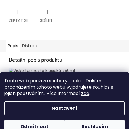
ZEPTAT SE
SDÍLET
Popis
Diskuze
Detailní popis produktu
Tento web používá soubory cookie. Dalším
procházením tohoto webu vyjadřujete souhlas s
Z
jejich používáním.. Více informací
zde
.
á
Vytvořil Shoptet
p
Nastavení
a
t
Copyright 2026
Paradisee - 4nohy na triku
. Všechna
í
Odmítnout
Souhlasím
práva vyhrazena.