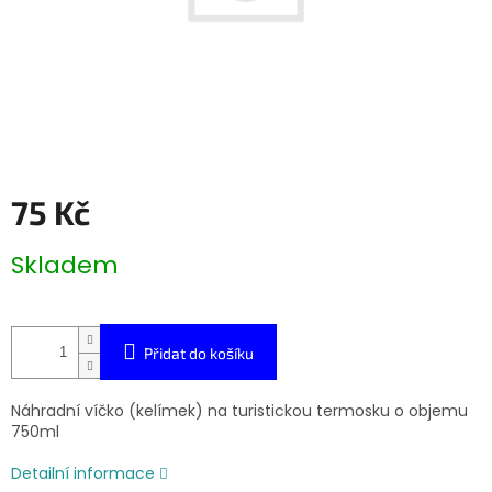
75 Kč
Měrná
Skladem
cena:
Přidat do košíku
Náhradní víčko (kelímek) na turistickou termosku o objemu
750ml
Detailní informace