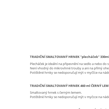
TRADIČNÍ SMALTOVANÝ HRNEK "plecháček" 330
Plecháček je ideální na připevnění na sedlo a nebo do st
Není vhodný do mikrovlnné trouby
a ani na přímý ohe
Potištěné hrnky se nedoporučují mýt v myččce na nád
TRADIČNÍ SMALTOVANÝ HRNEK 460 ml ČERNÝ LEM
Smaltovaný hrnek s černým lemem.
Potištěné hrnky se nedoporučují mýt v myčcce na nád