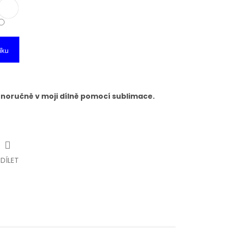
íku
tnoručně v moji dílně pomocí sublimace.
SDÍLET