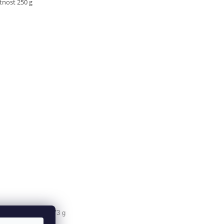
nost 250 g
00ml / hmotnost 473 g