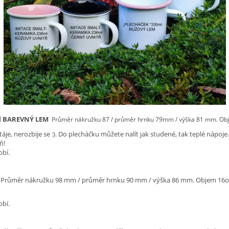
ml BAREVNÝ LEM
Průměr nákružku 87 / průměr hrnku 79mm / výška 81 mm.
Obj
áje, nerozbije se :). Do plecháčku můžete nalít jak studené, tak teplé nápoje.
ň!
obí.
Průměr nákružku 98 mm / průměr hrnku 90 mm / výška 86 mm. Objem 16oz
obí.