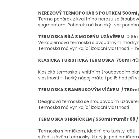
NEREZOVÝ TERMOPOHÁR S POUTKEM 500ml /
Termo pohárek z kvalitního nerezu se šroub
segmentem. Pohárek má konický tvar podobn
TERMOSKA BÍLÁ S MODRÝM UZÁVĚREM
1000m
Velkobjemová termoska s dvoudílným modrým š
Termoska má vynikající izolační vlastnosti - h
KLASICKÁ TURISTICKÁ TERMOSKA 750ml
Prů
Klasická termoska s vnitřním šroubovacím pla
vlastnosti - horký nápoj máte i po 15 hod při 
TERMOSKA S BAMBUSOVÝM VÍČKEM / 750m
Designová termoska se šroubovacím uzávěre
Termoska má vynikající izolační vlastnosti
TERMOSKA S HRNÍČKEM / 550ml Průměr 68 /
Termoska s hrníčkem, ideální pro turisty, děti 
střed uzávěru termosky, který je pod hrníčkem 