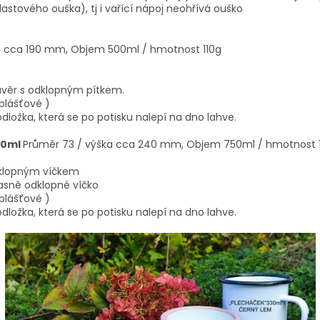
lastového ouška), tj i vařící nápoj neohřívá ouško
a cca 190 mm, Objem 500ml / hmotnost 110g
ávěr s odklopným pítkem.
oplášťové )
odložka, která se po potisku nalepí na dno lahve.
50ml
Průměr 73 / výška cca 240 mm, Objem 750ml / hmotnost 
odklopným víčkem
asně odklopné víčko
oplášťové )
odložka, která se po potisku nalepí na dno lahve.