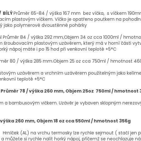
 BÍLÝ
Průměr 65-84 / výška 167 mm bez víčka, s víčkem 190
ovacím plastovým víčkem. Víčko je opatřeno poutkem na pohodl
ý jako polymerové dvoustěnné pohárky
l Průměr 84 / výška 292 mm,Objem 34 oz cca 1000ml / hmotno
roubovacím plastovým uzávěrem, který má v horní části vytvoř
orký nápoj máte i po 15 hod při venkovní teplotě +5°C
měr 80 / výška 285 mm.Objem 25 oz cca 750ml / hmotnost 46
stovým uzávěrem a vrchním uzávěrem použitelným jako kelímek n
venkovní teplotě +5°C
l
Průměr 78 / výška 260 mm, Objem 25oz 750ml / hmotnost 
m a bambusovým vičkem. Uzávěr je vybaven sklopným nerezo
 výška 260 mm, Objem 18 oz cca 550ml / hmotnost 356g
... Hrníček (AL) na vrchu termosky lze rychle sejmout ( stačí jen
a můžete si rychle nalít horký nápoj, přičemž se neochlazuje ná