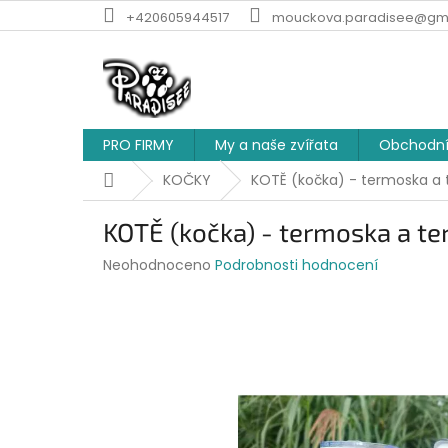
Přejít
+420605944517
mouckova.paradisee@gm
na
obsah
PRO FIRMY
My a naše zvířata
Obchodní
Domů
KOČKY
KOTĚ (kočka) - termoska a 
KOTĚ (kočka) - termoska a te
Průměrné
Neohodnoceno
Podrobnosti hodnocení
hodnocení
produktu
je
0,0
z
5
hvězdiček.