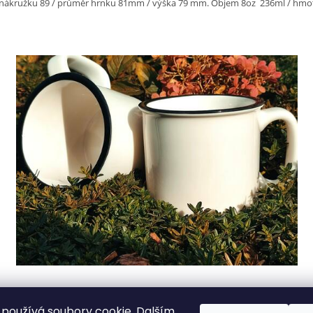
nákružku 89 / průměr hrnku 81mm / výška 79 mm.
Objem 8oz 236ml / hmot
EM
Průměr nákružku 105 / průměr hrnku 99mm / výška 93 mm. Objem 17oz 5
používá soubory cookie. Dalším