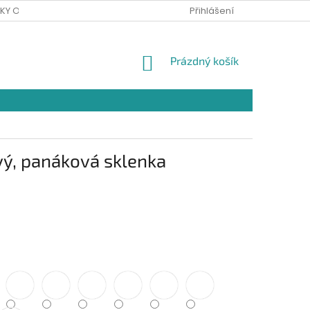
KY OCHRANY OSOBNÍCH ÚDAJŮ
Přihlášení
NÁKUPNÍ
Prázdný košík
KOŠÍK
vý, panáková sklenka