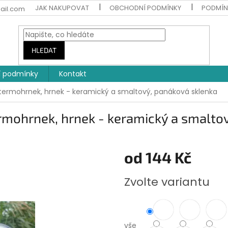
JAK NAKUPOVAT
OBCHODNÍ PODMÍNKY
PODMÍN
ail.com
HLEDAT
 podmínky
Kontakt
termohrnek, hrnek - keramický a smaltový, panáková sklenka
rmohrnek, hrnek - keramický a smalto
od
144 Kč
Měrná
Zvolte variantu
cena:
vše