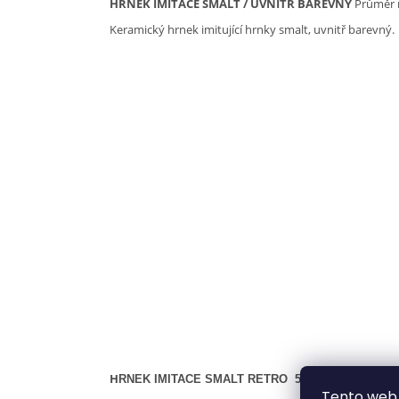
HRNEK IMITACE SMALT / UVNITŘ BAREVNÝ
Průměr 
Keramický hrnek imitující hrnky smalt, uvnitř barevný.
H
RNEK IMITACE SMALT RETRO 500ml / ČERNÝ L
Tento web 