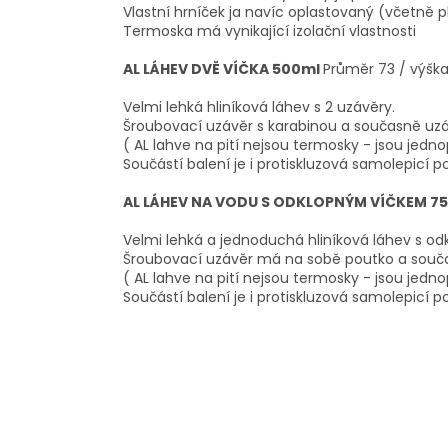
Vlastní hrníček ja navíc oplastovaný (včetně p
Termoska má vynikající izolační vlastnosti
AL LÁHEV DVĚ VÍČKA 500ml
Průměr 73 / výšk
Velmi lehká hliníková láhev s 2 uzávěry.
Šroubovací uzávěr s karabinou a současně uz
( AL lahve na pití nejsou termosky - jsou jedn
Součástí balení je i protiskluzová samolepicí p
AL LÁHEV NA VODU S ODKLOPNÝM VÍČKEM 7
Velmi lehká a jednoduchá hliníková láhev s 
Šroubovací uzávěr má na sobě poutko a souč
( AL lahve na pití nejsou termosky - jsou jedn
Součástí balení je i protiskluzová samolepicí p