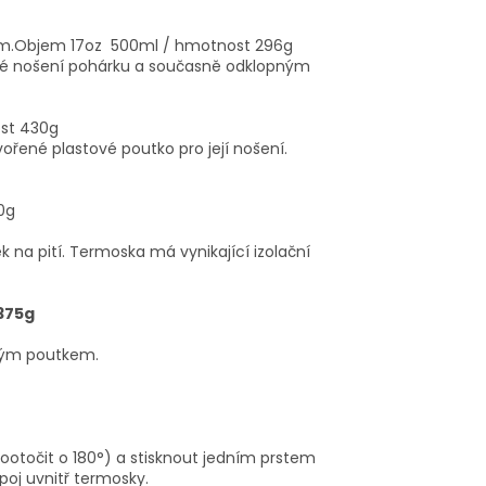
mm.Objem 17oz 500ml / hmotnost 296g
né nošení pohárku a současně odklopným
st 430g
ené plastové poutko pro její nošení.
0g
a pití. Termoska má vynikající izolační
375g
vým poutkem.
 pootočit o 180°) a stisknout jedním prstem
poj uvnitř termosky.