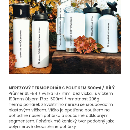
NEREZOVÝ TERMOPOHÁR S POUTKEM 500ml / BÍLÝ
Průměr 65-84 / výška 167 mm bez víčka, s víčkem
190mm.Objem 17oz 500ml / hmotnost 296g
Termo pohárek z kvalitního nerezu se šroubovacím
plastovým víčkem. Víčko je opatřeno poutkem na
pohodlné nošení pohárku a současně odklopným
segmentem. Pohárek má konický tvar podobný jako
polymerové dvoustěnné pohárky