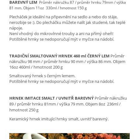
BAREVNÝ LEM
Průměr nákružku 87 / průměr hrnku 79mm / výška
81 mm.
Objem 11oz 330ml / hmotnost 150 g
Plecháček je ideální na připevnění na sedlo a nebo do stáje,
nerozbije se :). Do plecháčku můžete nalít jak studené, tak teplé
nápoje.
Není vhodný do mikrovlnné trouby
a ani na přímý oheň!
Potištěné hrnky se nedoporučují mýt v myčce na nádobí.
TRADIČNÍ SMALTOVANÝ HRNEK 460 ml ČERNÝ LEM
Průměr
nákružku 98 mm / průměr hrnku 90 mm / výška 86 mm. Objem
16oz 460ml / hmotnost 200 g
Smaltovaný hrnek s černým lemem.
Potištěné hrnky se nedoporučují mýt v myčce na nádobí.
HRNEK IMITACE SMALT / UVNITŘ BAREVNÝ
Průměr nákružku
89 / průměr hrnku 81mm / výška 79 mm.
Objem 8oz 236ml /
hmotnost 250 g
Keramický hrnek imitující hrnky smalt, uvnitř barevný.