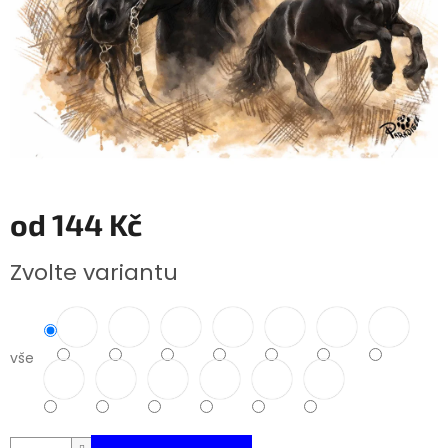
od
144 Kč
Měrná
Zvolte variantu
cena:
vše