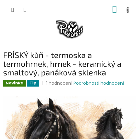
Přejít
NÁKUP
na
obsah
KOŠÍK
FRÍSKÝ kůň - termoska a
termohrnek, hrnek - keramický a
smaltový, panáková sklenka
Průměrné
1 hodnocení
Podrobnosti hodnocení
Novinka
Tip
hodnocení
produktu
je
5,0
z
5
hvězdiček.