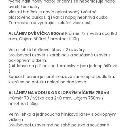
rychle nalít horký nápoj, přičemž se neochlazuje nápoj
uvnitř termosky.
Vlastní hrníček je navíc oplastovaný (včetně
plastového ouška), tj i vařící nápoj neohřívá ouško
Termoska má vynikající izolační vlastnosti
AL LÁHEV DVĚ VÍČKA 500ml
Průměr 73 / výška cca 190
mm, Objem 500ml / hmotnost 110g
Velmi lehká hliníková láhev s 2 uzávěry.
Šroubovací uzávěr s karabinou a současně uzávěr s
odklopným pítkem.
( AL lahve na pití nejsou termosky - jsou jednoplášťové
)
Součástí balení je i protiskluzová samolepicí podložka,
která se po potisku nalepí na dno lahve.
AL LÁHEV NA VODU S ODKLOPNÝM VÍČKEM 750ml
Průměr 73 / výška cca 240 mm, Objem 750ml /
hmotnost 135g
Velmi lehká a jednoduchá hliníková láhev s odklopným
víčkem
Šroubovací uzávěr má na sobě poutko a současně