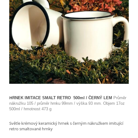
H
RNEK IMITACE SMALT RETRO 500ml / ČERNÝ LEM
Průměr
nákružku 105 / průměr hrnku 99mm / výška 93 mm. Objem 17oz
500ml / hmotnost 473 g
Světle krémový keramický hrnek s černým nákružkem imitující
retro smaltované hrnky