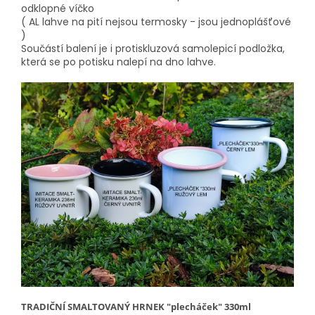
odklopné víčko
( AL lahve na pití nejsou termosky - jsou jednoplášťové
)
Součástí balení je i protiskluzová samolepicí podložka,
která se po potisku nalepí na dno lahve.
TRADIČNÍ SMALTOVANÝ HRNEK "plecháček" 330ml