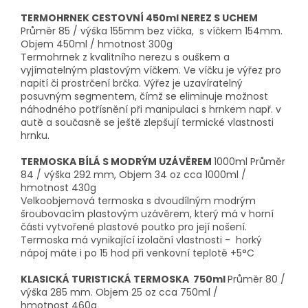
TERMOHRNEK CESTOVNÍ 450ml NEREZ S UCHEM
Průměr 85 / výška 155mm bez víčka, s víčkem 154mm.
Objem 450ml / hmotnost 300g
Termohrnek z kvalitního nerezu s ouškem a
vyjímatelným plastovým víčkem. Ve víčku je výřez pro
napití či prostrčení brčka. Výřez je uzavíratelný
posuvným segmentem, čímž se eliminuje možnost
náhodného potřísnění při manipulaci s hrnkem např. v
autě a současně se ještě zlepšují termické vlastnosti
hrnku.
TERMOSKA BÍLÁ S MODRÝM UZÁVĚREM
1000ml Průměr
84 / výška 292 mm, Objem 34 oz cca 1000ml /
hmotnost 430g
Velkoobjemová termoska s dvoudílným modrým
šroubovacím plastovým uzávěrem, který má v horní
části vytvořené plastové poutko pro její nošení.
Termoska má vynikající izolační vlastnosti - horký
nápoj máte i po 15 hod při venkovní teplotě +5°C
KLASICKÁ TURISTICKÁ TERMOSKA 750ml
Průměr 80 /
výška 285 mm. Objem 25 oz cca 750ml /
hmotnost 460g