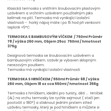
Klasická termoska s vnitřním šroubovacím plastovým
uzávěrem a vrchním uzávěrem použitelným jako
kelímek na pití. Termoska má vynikající izolační
vlastnosti - horký nápoj máte i po 15 hod při venkovní
teplotě +5°C
TERMOSKA S BAMBUSOVÝM VÍČKEM / 750ml
Průměr
78 / výška 260 mm, Objem 25oz 750ml / hmotnost
375g
Designová termoska se šroubovacím uzávěrem a
bambusovým víčkem. Uzávěr je vybaven sklopným
nerezovým poutkem.
Termoska má vynikající izolační vlastnosti
TERMOSKA S HRNÍČKEM / 550ml Průměr 68 / výška
260 mm, Objem 18 oz cca 550ml / hmotnost 356g
Termoska s hrníčkem, ideální pro turisty, děti ... Hrníček
(AL) na vrchu termosky lze rychle sejmout ( stačí jen
pootočit o 180°) a stisknout jedním prstem střed
uzávěru termosky, který je pod hrníčkem a můžete si