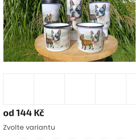
od
144 Kč
Měrná
Zvolte variantu
cena: