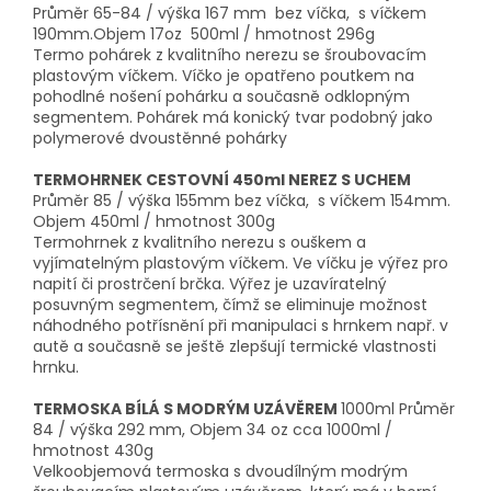
Průměr 65-84 / výška 167 mm bez víčka, s víčkem
190mm.Objem 17oz 500ml / hmotnost 296g
Termo pohárek z kvalitního nerezu se šroubovacím
plastovým víčkem. Víčko je opatřeno poutkem na
pohodlné nošení pohárku a současně odklopným
segmentem. Pohárek má konický tvar podobný jako
polymerové dvoustěnné pohárky
TERMOHRNEK CESTOVNÍ 450ml NEREZ S UCHEM
Průměr 85 / výška 155mm bez víčka, s víčkem 154mm.
Objem 450ml / hmotnost 300g
Termohrnek z kvalitního nerezu s ouškem a
vyjímatelným plastovým víčkem. Ve víčku je výřez pro
napití či prostrčení brčka. Výřez je uzavíratelný
posuvným segmentem, čímž se eliminuje možnost
náhodného potřísnění při manipulaci s hrnkem např. v
autě a současně se ještě zlepšují termické vlastnosti
hrnku.
TERMOSKA BÍLÁ S MODRÝM UZÁVĚREM
1000ml Průměr
84 / výška 292 mm, Objem 34 oz cca 1000ml /
hmotnost 430g
Velkoobjemová termoska s dvoudílným modrým