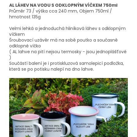
AL LÁHEV NA VODU S ODKLOPNÝM VÍČKEM 750ml
Průměr 73 / výška cca 240 mm, Objem 750ml /
hmotnost 135g
Velmi lehká a jednoduchá hliníková láhev s odklopným
víčkem
Šroubovací uzávěr má na sobě poutko a současně
odklopné víčko
( AL lahve na pití nejsou termosky - jsou jednoplášťové
)
Součástí balení je i protiskluzová samolepicí podložka,
která se po potisku nalepí na dno lahve.