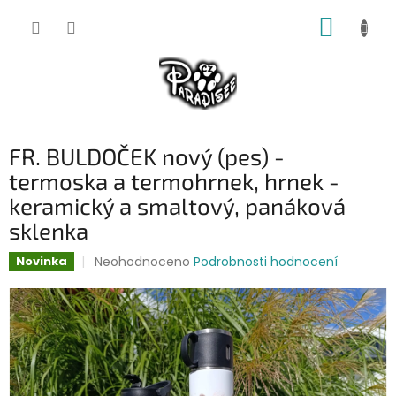
Přejít
NÁKUP
na
obsah
KOŠÍK
FR. BULDOČEK nový (pes) -
termoska a termohrnek, hrnek -
keramický a smaltový, panáková
sklenka
Průměrné
Neohodnoceno
Podrobnosti hodnocení
Novinka
hodnocení
produktu
je
0,0
z
5
hvězdiček.