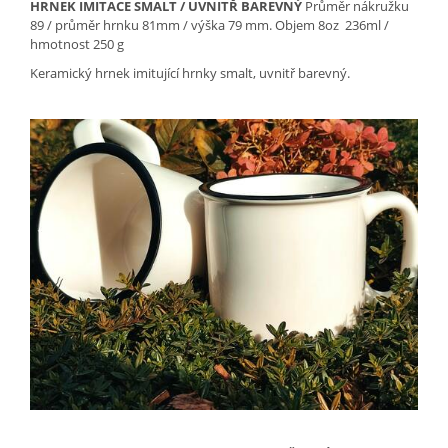
HRNEK IMITACE SMALT / UVNITŘ BAREVNÝ
Průměr nákružku
89 / průměr hrnku 81mm / výška 79 mm.
Objem 8oz 236ml /
hmotnost 250 g
Keramický hrnek imitující hrnky smalt, uvnitř barevný.