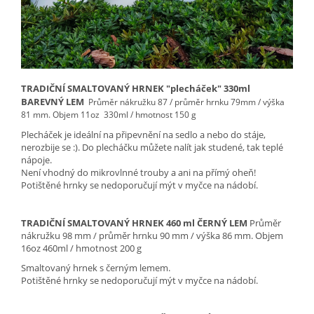
TRADIČNÍ SMALTOVANÝ HRNEK "plecháček" 330ml
BAREVNÝ LEM
Průměr nákružku 87 / průměr hrnku 79mm / výška
81 mm.
Objem 11oz 330ml / hmotnost 150 g
Plecháček je ideální na připevnění na sedlo a nebo do stáje,
nerozbije se :). Do plecháčku můžete nalít jak studené, tak teplé
nápoje.
Není vhodný do mikrovlnné trouby
a ani na přímý oheň!
Potištěné hrnky se nedoporučují mýt v myčce na nádobí.
TRADIČNÍ SMALTOVANÝ HRNEK 460 ml ČERNÝ LEM
Průměr
nákružku 98 mm / průměr hrnku 90 mm / výška 86 mm. Objem
16oz 460ml / hmotnost 200 g
Smaltovaný hrnek s černým lemem.
Potištěné hrnky se nedoporučují mýt v myčce na nádobí.