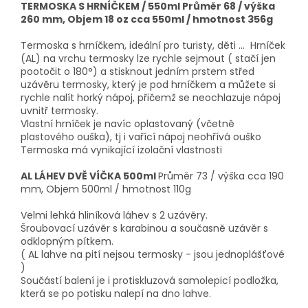
TERMOSKA S HRNÍČKEM / 550ml Průměr 68 / výška
260 mm, Objem 18 oz cca 550ml / hmotnost 356g
Termoska s hrníčkem, ideální pro turisty, děti ... Hrníček
(AL) na vrchu termosky lze rychle sejmout ( stačí jen
pootočit o 180°) a stisknout jedním prstem střed
uzávěru termosky, který je pod hrníčkem a můžete si
rychle nalít horký nápoj, přičemž se neochlazuje nápoj
uvnitř termosky.
Vlastní hrníček je navíc oplastovaný (včetně
plastového ouška), tj i vařící nápoj neohřívá ouško
Termoska má vynikající izolační vlastnosti
AL LÁHEV DVĚ VÍČKA 500ml
Průměr 73 / výška cca 190
mm, Objem 500ml / hmotnost 110g
Velmi lehká hliníková láhev s 2 uzávěry.
Šroubovací uzávěr s karabinou a současně uzávěr s
odklopným pítkem.
( AL lahve na pití nejsou termosky - jsou jednoplášťové
)
Součástí balení je i protiskluzová samolepicí podložka,
která se po potisku nalepí na dno lahve.