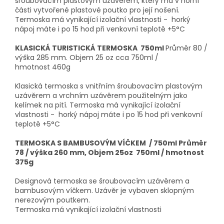
šroubovacím plastovým uzávěrem, který má v horní
části vytvořené plastové poutko pro její nošení.
Termoska má vynikající izolační vlastnosti - horký
nápoj máte i po 15 hod při venkovní teplotě +5°C
KLASICKÁ TURISTICKÁ TERMOSKA 750ml
Průměr 80 /
výška 285 mm. Objem 25 oz cca 750ml /
hmotnost 460g
Klasická termoska s vnitřním šroubovacím plastovým
uzávěrem a vrchním uzávěrem použitelným jako
kelímek na pití. Termoska má vynikající izolační
vlastnosti - horký nápoj máte i po 15 hod při venkovní
teplotě +5°C
TERMOSKA S BAMBUSOVÝM VÍČKEM / 750ml
Průměr
78 / výška 260 mm, Objem 25oz 750ml / hmotnost
375g
Designová termoska se šroubovacím uzávěrem a
bambusovým víčkem. Uzávěr je vybaven sklopným
nerezovým poutkem.
Termoska má vynikající izolační vlastnosti