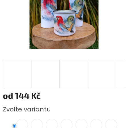
od
144 Kč
Měrná
Zvolte variantu
cena: