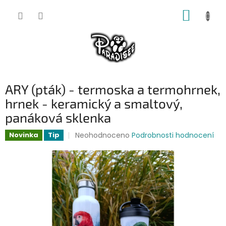
Přejít
NÁKUP
na
obsah
KOŠÍK
ARY (pták) - termoska a termohrnek,
hrnek - keramický a smaltový,
panáková sklenka
Průměrné
Neohodnoceno
Podrobnosti hodnocení
Novinka
Tip
hodnocení
produktu
je
0,0
z
5
hvězdiček.