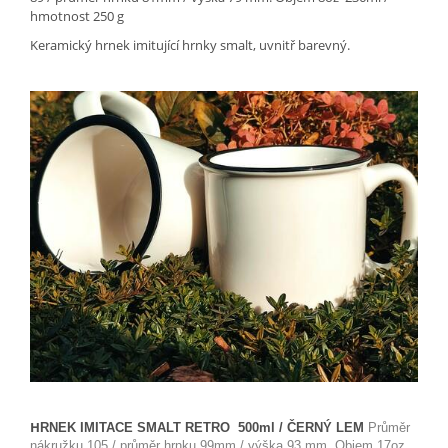
hmotnost 250 g
Keramický hrnek imitující hrnky smalt, uvnitř barevný.
H
RNEK IMITACE SMALT RETRO 500ml / ČERNÝ LEM
Průměr
nákružku 105 / průměr hrnku 99mm / výška 93 mm. Objem 17oz