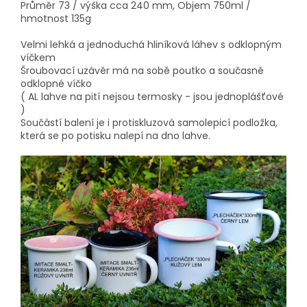
Průměr 73 / výška cca 240 mm, Objem 750ml /
hmotnost 135g
Velmi lehká a jednoduchá hliníková láhev s odklopným
víčkem
Šroubovací uzávěr má na sobě poutko a současně
odklopné víčko
( AL lahve na pití nejsou termosky - jsou jednoplášťové
)
Součástí balení je i protiskluzová samolepicí podložka,
která se po potisku nalepí na dno lahve.