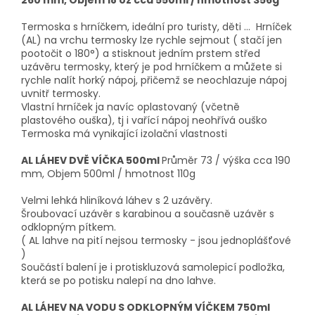
260 mm, Objem 18 oz cca 550ml / hmotnost 356g
Termoska s hrníčkem, ideální pro turisty, děti ... Hrníček
(AL) na vrchu termosky lze rychle sejmout ( stačí jen
pootočit o 180°) a stisknout jedním prstem střed
uzávěru termosky, který je pod hrníčkem a můžete si
rychle nalít horký nápoj, přičemž se neochlazuje nápoj
uvnitř termosky.
Vlastní hrníček ja navíc oplastovaný (včetně
plastového ouška), tj i vařící nápoj neohřívá ouško
Termoska má vynikající izolační vlastnosti
AL LÁHEV DVĚ VÍČKA 500ml
Průměr 73 / výška cca 190
mm, Objem 500ml / hmotnost 110g
Velmi lehká hliníková láhev s 2 uzávěry.
Šroubovací uzávěr s karabinou a současně uzávěr s
odklopným pítkem.
( AL lahve na pití nejsou termosky - jsou jednoplášťové
)
Součástí balení je i protiskluzová samolepicí podložka,
která se po potisku nalepí na dno lahve.
AL LÁHEV NA VODU S ODKLOPNÝM VÍČKEM 750ml