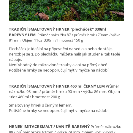
TRADIČNÍ SMALTOVANÝ HRNEK "plecháček" 330ml
BAREVNÝ LEM
Průměr nákružku 87 / průměr hrnku 79mm / výška
81 mm.
Objem 11oz 330ml / hmotnost 150 g
Plecháček je ideální na připevnění na sedlo a nebo do stáje,
nerozbije se :). Do plecháčku můžete nalít jak studené, tak teplé
nápoje.
Není vhodný do mikrovlnné trouby
a ani na přímý oheň!
Potištěné hrnky se nedoporučují mýt v myčce na nádobí.
TRADIČNÍ SMALTOVANÝ HRNEK 460 ml ČERNÝ LEM
Průměr
nákružku 98 mm / průměr hrnku 90 mm / výška 86 mm. Objem
16oz 460ml / hmotnost 200 g
Smaltovaný hrnek s černým lemem.
Potištěné hrnky se nedoporučují mýt v myčce na nádobí.
HRNEK IMITACE SMALT / UVNITŘ BAREVNÝ
Průměr nákružku
89 / průměr hrnku 81mm / výška 79 mm.
Objem 8oz 236ml /