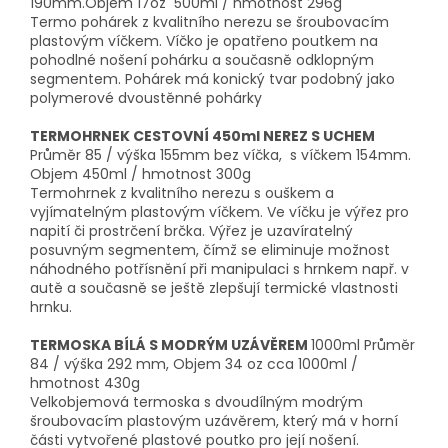
190mm.Objem 17oz 500ml / hmotnost 296g
Termo pohárek z kvalitního nerezu se šroubovacím
plastovým víčkem. Víčko je opatřeno poutkem na
pohodlné nošení pohárku a současně odklopným
segmentem. Pohárek má konický tvar podobný jako
polymerové dvoustěnné pohárky
TERMOHRNEK CESTOVNÍ 450ml NEREZ S UCHEM
Průměr 85 / výška 155mm bez víčka, s víčkem 154mm.
Objem 450ml / hmotnost 300g
Termohrnek z kvalitního nerezu s ouškem a
vyjímatelným plastovým víčkem. Ve víčku je výřez pro
napití či prostrčení brčka. Výřez je uzavíratelný
posuvným segmentem, čímž se eliminuje možnost
náhodného potřísnění při manipulaci s hrnkem např. v
autě a současně se ještě zlepšují termické vlastnosti
hrnku.
TERMOSKA BÍLÁ S MODRÝM UZÁVĚREM
1000ml Průměr
84 / výška 292 mm, Objem 34 oz cca 1000ml /
hmotnost 430g
Velkobjemová termoska s dvoudílným modrým
šroubovacím plastovým uzávěrem, který má v horní
části vytvořené plastové poutko pro její nošení.