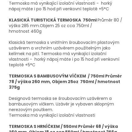
Termoska má vynikající izolační vlastnosti - horký
nápoj máte i po 15 hod při venkovní teplotě +5°C
KLASICKÁ TURISTICKÁ TERMOSKA 750ml
Průměr 80 /
výška 285 mm.Objem 25 oz cca 750ml /
hmotnost 460g
Klasická termoska s vnitřním šroubovacím plastovým
uzávěrem a vrchním uzávěrem použitelným jako
kelímek na pití. Termoska má vynikající izolační
vlastnosti - horký nápoj máte i po 15 hod při venkovní
teplotě +5°C
TERMOSKA S BAMBUSOVÝM VÍČKEM / 750ml
Průměr
78 / výška 260 mm, Objem 25oz 750ml / hmotnost
375g
Designová termoska se šroubovacím uzávěrem a
bambusovým vičkem. Uzávěr je vybaven sklopným
nerezovým poutkem.
Termoska má vynikající izolační vlastnosti
TERMOSKA S HRNÍČKEM / 550ml Průměr 68 / výška